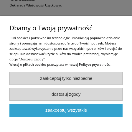
Deklaracja Właściwości Użytkowych
Zakupy
Dbamy o Twoją prywatność
Pomoc
Pliki cookies i pokrewne im technologie umożliwiają poprawne działanie
strony i pomagają nam dostosować ofertę do Twoich potrzeb. Możesz
Moje konto
zaakceptować wykorzystanie przez nas wszystkich tych plików i przejść do
sklepu lub dostosować użycie plików do swoich preferencji, wybierając
opcję "Dostosuj zgody".
Informacje
Więcej o plikach cookies przeczytasz w naszej Polityce prywatności.
Użytkowanie sklepu oznacza zgodę na zasady określone w
Regulaminie
i
Polityce
zaakceptuj tylko niezbędne
prywatności
.
w tym dotyczące pozyskiwania i przetwarzania danych osobowych
zgodnie z obowiązującym rozporządzeniem RODO.
All righst reserved by ocieplam.pl
dostosuj zgody
pokaż pełną wersję strony
zaakceptuj wszystkie
Sklep internetowy Shoper.pl