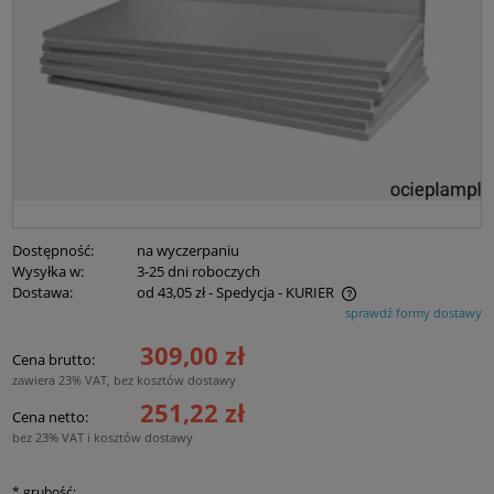
Dostępność:
na wyczerpaniu
Wysyłka w:
3-25 dni roboczych
Dostawa:
od 43,05 zł
- Spedycja - KURIER
Cena nie zawiera ewentualnych kosztów płatności
sprawdź formy dostawy
309,00 zł
Cena brutto:
zawiera 23% VAT, bez kosztów dostawy
251,22 zł
Cena netto:
bez 23% VAT i kosztów dostawy
*
grubość: