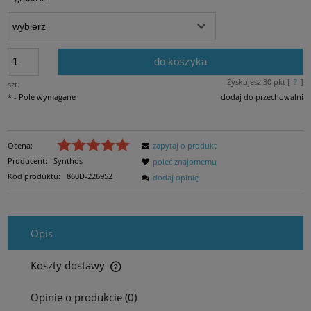
do koszyka
Zyskujesz
30
pkt [
?
]
szt.
*
- Pole wymagane
dodaj do przechowalni
Ocena:
zapytaj o produkt
Producent:
Synthos
poleć znajomemu
Kod produktu:
860D-226952
dodaj opinię
Opis
Koszty dostawy
Cena nie zawiera ewentualnych kosztów płatności
Opinie o produkcie (0)