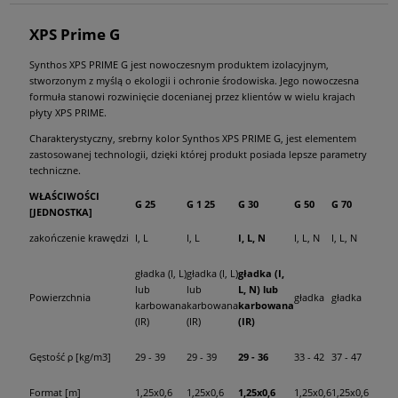
XPS Prime G
Synthos XPS PRIME G jest nowoczesnym produktem izolacyjnym,
stworzonym z myślą o ekologii i ochronie środowiska. Jego nowoczesna
formuła stanowi rozwinięcie docenianej przez klientów w wielu krajach
płyty XPS PRIME.
Charakterystyczny, srebrny kolor Synthos XPS PRIME G, jest elementem
zastosowanej technologii, dzięki której produkt posiada lepsze parametry
techniczne.
WŁAŚCIWOŚCI
G 25
G 1 25
G 30
G 50
G 70
[JEDNOSTKA]
zakończenie krawędzi
I, L
I, L
I, L, N
I, L, N
I, L, N
gładka (I, L)
gładka (I, L)
gładka (I,
lub
lub
L, N) lub
Powierzchnia
gładka
gładka
karbowana
karbowana
karbowana
(IR)
(IR)
(IR)
Gęstość ρ [kg/m3]
29 - 39
29 - 39
29 - 36
33 - 42
37 - 47
Format [m]
1,25x0,6
1,25x0,6
1,25x0,6
1,25x0,6
1,25x0,6