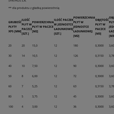
SYNTHOS S.A.
** dla produktu z gładką powierzchnią
POWIERZCHNIA
OB
ILOŚĆ
ILOŚĆ PACZEK
OBJĘTOŚĆ
GRUBOŚĆ
POWIERZCHNIA
PŁYT W
PŁY
PŁYT W
W JEDNOSTCE
PŁYT W
PŁYTY
PŁYT W PACZCE
JEDNOSTCE
JE
PACZCE
ŁADUNKOWEJ
PACZCE
XPS [MM]
[M2]
ŁADUNKOWEJ
ŁA
[SZT.]
[SZT.]
[M3]
[M2]
[M3
20
20
15,0
12
180
0,3000
3,6
30
14
10,5
12
126
0,3150
3,7
40
10
7,50
12
90
0,3000
3,6
50
8
6,00
12
72
0,3000
3,6
60
7
5,25
12
63
0,3150
3,7
80
5
3,75
12
45
0,3000
3,6
100
4
3,00
12
36
0,3000
3,6