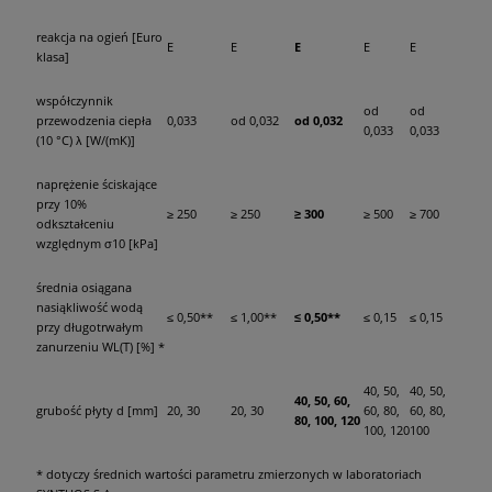
reakcja na ogień [Euro
E
E
E
E
E
klasa]
współczynnik
od
od
przewodzenia ciepła
0,033
od 0,032
od 0,032
0,033
0,033
(10 °C) λ [W/(mK)]
naprężenie ściskające
przy 10%
≥ 250
≥ 250
≥ 300
≥ 500
≥ 700
odkształceniu
względnym σ10 [kPa]
średnia osiągana
nasiąkliwość wodą
≤ 0,50**
≤ 1,00**
≤ 0,50**
≤ 0,15
≤ 0,15
przy długotrwałym
zanurzeniu WL(T) [%] *
40, 50,
40, 50,
40, 50, 60,
grubość płyty d [mm]
20, 30
20, 30
60, 80,
60, 80,
80, 100, 120
100, 120
100
* dotyczy średnich wartości parametru zmierzonych w laboratoriach