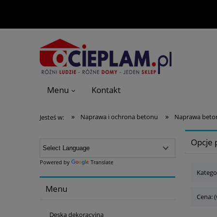
Menu
Kontakt
»
»
Naprawa i ochrona betonu
Naprawa beto
Jesteś w:
Opcje 
Powered by
Translate
Katego
Menu
Cena: 
Deska dekoracyjna