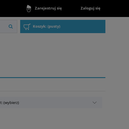
Zaloguj się
Zarejestruj się
Koszyk:
(pusty)
: (wybierz)