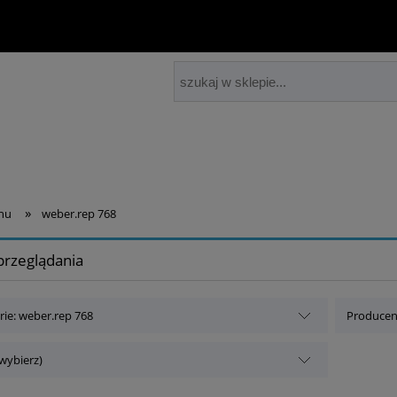
»
nu
weber.rep 768
przeglądania
rie: weber.rep 768
Producent
(wybierz)