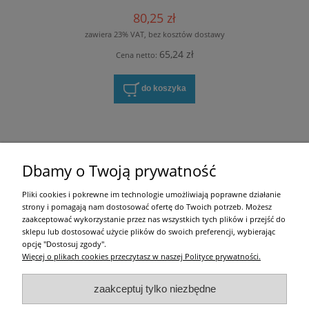
80,25 zł
zawiera 23% VAT, bez kosztów dostawy
65,24 zł
Cena netto:
do koszyka
Zakupy
Dbamy o Twoją prywatność
Pomoc
Pliki cookies i pokrewne im technologie umożliwiają poprawne działanie
strony i pomagają nam dostosować ofertę do Twoich potrzeb. Możesz
Moje konto
zaakceptować wykorzystanie przez nas wszystkich tych plików i przejść do
sklepu lub dostosować użycie plików do swoich preferencji, wybierając
opcję "Dostosuj zgody".
Informacje
Więcej o plikach cookies przeczytasz w naszej Polityce prywatności.
Użytkowanie sklepu oznacza zgodę na zasady określone w
Regulaminie
i
Polityce
zaakceptuj tylko niezbędne
prywatności
.
w tym dotyczące pozyskiwania i przetwarzania danych osobowych
zgodnie z obowiązującym rozporządzeniem RODO.