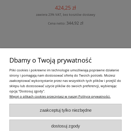
424,25 zł
zawiera 23% VAT, bez kosztów dostawy
344,92 zł
Cena netto:
Zakupy
Dbamy o Twoją prywatność
Pomoc
Pliki cookies i pokrewne im technologie umożliwiają poprawne działanie
strony i pomagają nam dostosować ofertę do Twoich potrzeb. Możesz
Moje konto
zaakceptować wykorzystanie przez nas wszystkich tych plików i przejść do
sklepu lub dostosować użycie plików do swoich preferencji, wybierając
opcję "Dostosuj zgody".
Informacje
Więcej o plikach cookies przeczytasz w naszej Polityce prywatności.
Użytkowanie sklepu oznacza zgodę na zasady określone w
Regulaminie
i
Polityce
zaakceptuj tylko niezbędne
prywatności
.
w tym dotyczące pozyskiwania i przetwarzania danych osobowych
zgodnie z obowiązującym rozporządzeniem RODO.
All righst reserved by ocieplam.pl
dostosuj zgody