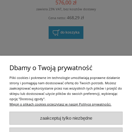
576,00 zł
zawiera 23% VAT, bez kosztów dostawy
468,29 zł
Cena netto:
do koszyka
Zakupy
Dbamy o Twoją prywatność
Pomoc
Pliki cookies i pokrewne im technologie umożliwiają poprawne działanie
strony i pomagają nam dostosować ofertę do Twoich potrzeb. Możesz
Moje konto
zaakceptować wykorzystanie przez nas wszystkich tych plików i przejść do
sklepu lub dostosować użycie plików do swoich preferencji, wybierając
opcję "Dostosuj zgody".
Informacje
Więcej o plikach cookies przeczytasz w naszej Polityce prywatności.
Użytkowanie sklepu oznacza zgodę na zasady określone w
Regulaminie
i
Polityce
zaakceptuj tylko niezbędne
prywatności
.
w tym dotyczące pozyskiwania i przetwarzania danych osobowych
zgodnie z obowiązującym rozporządzeniem RODO.
All righst reserved by ocieplam.pl