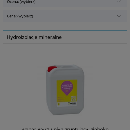
Ocena: (wybierz)
Cena: (wybierz)
Hydroizolacje mineralne
weber PG212 płyn gruntujący, głęboko