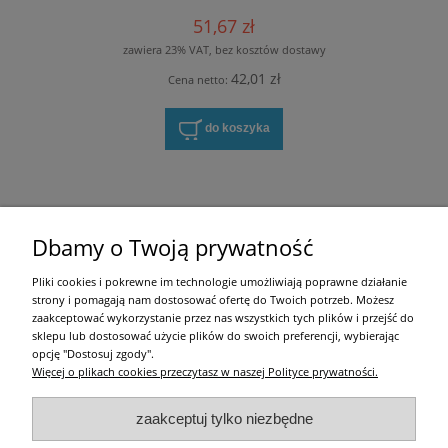
51,67 zł
zawiera 23% VAT, bez kosztów dostawy
42,01 zł
Cena netto:
do koszyka
Zakupy
Dbamy o Twoją prywatność
Pomoc
Pliki cookies i pokrewne im technologie umożliwiają poprawne działanie
strony i pomagają nam dostosować ofertę do Twoich potrzeb. Możesz
Moje konto
zaakceptować wykorzystanie przez nas wszystkich tych plików i przejść do
sklepu lub dostosować użycie plików do swoich preferencji, wybierając
opcję "Dostosuj zgody".
Informacje
Więcej o plikach cookies przeczytasz w naszej Polityce prywatności.
Użytkowanie sklepu oznacza zgodę na zasady określone w
Regulaminie
i
Polityce
zaakceptuj tylko niezbędne
prywatności
.
w tym dotyczące pozyskiwania i przetwarzania danych osobowych
zgodnie z obowiązującym rozporządzeniem RODO.