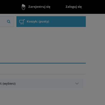
Zaloguj się
Zarejestruj się
Koszyk:
(pusty)
: (wybierz)