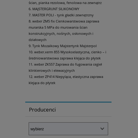
ścian, pianka rezolowa, fenolowa na zewnątrz
MAJSTERGRUNT SILIKONOWY
MASTER POLI - tynk gładki zewnętrzny
weber ZM5 fix Cienkowarstwowa zaprawa
murarska 5 MPa do murowania ścian
konstrukcyjnych, nośnych, osłonowych i
działowych
Tynk Mozaikowy Majstertynk Majsterpol
weber.xerm 855 Wysokoelastyczna, cienko – i
średniowarstwowa zaprawa klejąca do płytek
weber ZK557 Zaprawa do fugowania cegieł
klinkierowych i elewacyjnych
weber ZP414 Niepyląca, elastyczna zaprawa
klejąca do płytek
Producenci