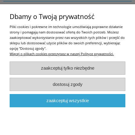
Zakupy
Dbamy o Twoją prywatność
Pomoc
Pliki cookies i pokrewne im technologie umożliwiają poprawne działanie
strony i pomagają nam dostosować ofertę do Twoich potrzeb. Możesz
Moje konto
zaakceptować wykorzystanie przez nas wszystkich tych plików i przejść do
sklepu lub dostosować użycie plików do swoich preferencji, wybierając
opcję "Dostosuj zgody".
Informacje
Więcej o plikach cookies przeczytasz w naszej Polityce prywatności.
Użytkowanie sklepu oznacza zgodę na zasady określone w
Regulaminie
i
Polityce
zaakceptuj tylko niezbędne
prywatności
.
w tym dotyczące pozyskiwania i przetwarzania danych osobowych
zgodnie z obowiązującym rozporządzeniem RODO.
All righst reserved by ocieplam.pl
dostosuj zgody
pokaż pełną wersję strony
zaakceptuj wszystkie
Sklep internetowy Shoper.pl