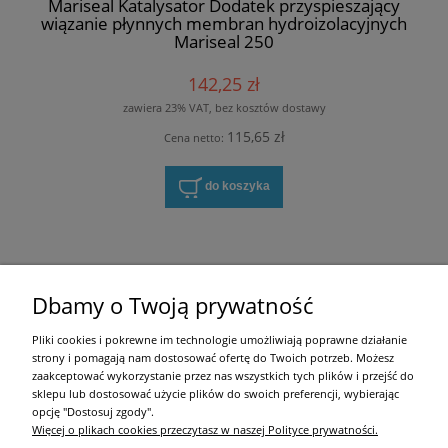
Mariseal Katalysator Dodatek przyspieszający
wiązanie płynnych membran hydroizolacyjnych
Mariseal 250
142,25 zł
zawiera 23% VAT, bez kosztów dostawy
115,65 zł
Cena netto:
do koszyka
Zakupy
Dbamy o Twoją prywatność
Pomoc
Pliki cookies i pokrewne im technologie umożliwiają poprawne działanie
strony i pomagają nam dostosować ofertę do Twoich potrzeb. Możesz
Moje konto
zaakceptować wykorzystanie przez nas wszystkich tych plików i przejść do
sklepu lub dostosować użycie plików do swoich preferencji, wybierając
opcję "Dostosuj zgody".
Informacje
Więcej o plikach cookies przeczytasz w naszej Polityce prywatności.