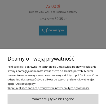
73,00 zł
zawiera 23% VAT, bez kosztów dostawy
59,35 zł
Cena netto:
do koszyka
Zakupy
Dbamy o Twoją prywatność
Pomoc
Pliki cookies i pokrewne im technologie umożliwiają poprawne działanie
strony i pomagają nam dostosować ofertę do Twoich potrzeb. Możesz
Moje konto
zaakceptować wykorzystanie przez nas wszystkich tych plików i przejść do
sklepu lub dostosować użycie plików do swoich preferencji, wybierając
opcję "Dostosuj zgody".
Informacje
Więcej o plikach cookies przeczytasz w naszej Polityce prywatności.
Użytkowanie sklepu oznacza zgodę na zasady określone w
Regulaminie
i
Polityce
zaakceptuj tylko niezbędne
prywatności
.
w tym dotyczące pozyskiwania i przetwarzania danych osobowych
zgodnie z obowiązującym rozporządzeniem RODO.