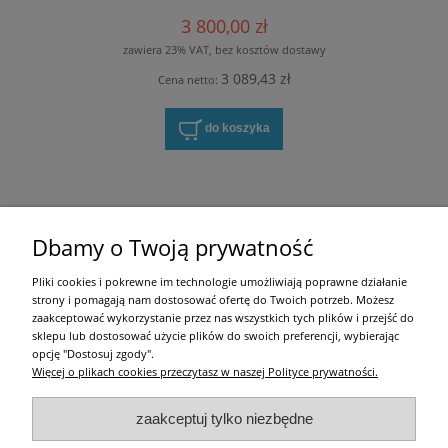
3 800,00 zł
zawiera 23% VAT, bez kosztów dostawy
3 089,43 zł
Cena netto:
do koszyka
Zakupy
Dbamy o Twoją prywatność
Pomoc
Pliki cookies i pokrewne im technologie umożliwiają poprawne działanie
strony i pomagają nam dostosować ofertę do Twoich potrzeb. Możesz
Moje konto
zaakceptować wykorzystanie przez nas wszystkich tych plików i przejść do
sklepu lub dostosować użycie plików do swoich preferencji, wybierając
opcję "Dostosuj zgody".
Informacje
Więcej o plikach cookies przeczytasz w naszej Polityce prywatności.
Użytkowanie sklepu oznacza zgodę na zasady określone w
Regulaminie
i
Polityce
zaakceptuj tylko niezbędne
prywatności
.
w tym dotyczące pozyskiwania i przetwarzania danych osobowych
zgodnie z obowiązującym rozporządzeniem RODO.